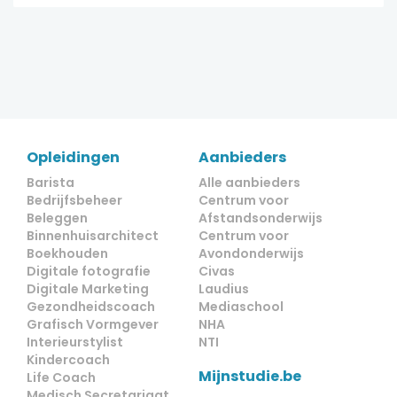
Opleidingen
Aanbieders
Barista
Alle aanbieders
Bedrijfsbeheer
Centrum voor
Beleggen
Afstandsonderwijs
Binnenhuisarchitect
Centrum voor
Boekhouden
Avondonderwijs
Digitale fotografie
Civas
Digitale Marketing
Laudius
Gezondheidscoach
Mediaschool
Grafisch Vormgever
NHA
Interieurstylist
NTI
Kindercoach
Mijnstudie.be
Life Coach
Medisch Secretariaat