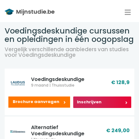
Mijnstudie.be
Voedingsdeskundige cursussen
en opleidingen in één oogopslag
Vergelijk verschillende aanbieders van studies
voor Voedingsdeskundige
Opleidingen
Voedingsdeskundige
€ 128,9
9 maand | Thuisstudie
Aanbieders
Brochure aanvragen
Inschrijven
Alternatief
Blog
€ 249,00
Voedingsdeskundige